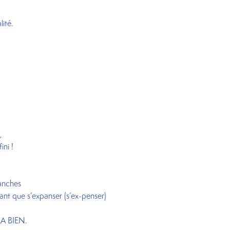
lité.
,
ini !
,
ranches
tant que s’expanser (s’ex-penser)
IRA BIEN.