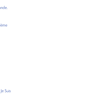
onde.
stème
 Je Suis