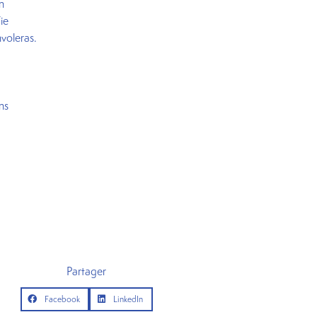
n
ie
nvoleras.
ons
Partager
Facebook
LinkedIn