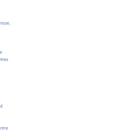
resse,
te
ttes
il
ontre