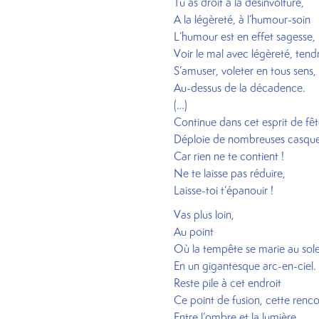
Tu as droit à la désinvolture,
A la légèreté, à l’humour-soin
L’humour est en effet sagesse,
Voir le mal avec légèreté, tend
S’amuser, voleter en tous sens,
Au-dessus de la décadence.
(…)
Continue dans cet esprit de fê
Déploie de nombreuses casque
Car rien ne te contient !
Ne te laisse pas réduire,
Laisse-toi t’épanouir !
Vas plus loin,
Au point
Où la tempête se marie au sole
En un gigantesque arc-en-ciel.
Reste pile à cet endroit
Ce point de fusion, cette renc
Entre l’ombre et la lumière