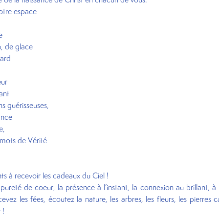
votre espace
ce
u, de glace
gard
eur
ant
s guérisseuses,
ance
e,
 mots de Vérité
 à recevoir les cadeaux du Ciel !
 pureté de coeur, la présence à l’instant, la connexion au brillant, à 
ez les fées, écoutez la nature, les arbres, les fleurs, les pierres c
t !