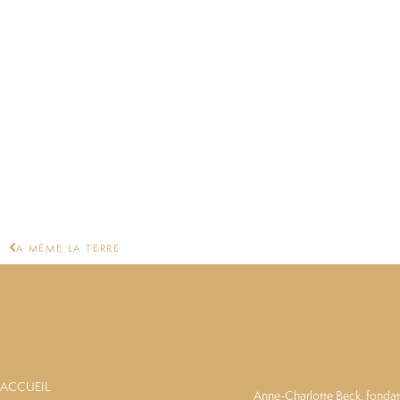
A MÊME LA TERRE
ACCUEIL
Anne-Charlotte Beck, fondatr